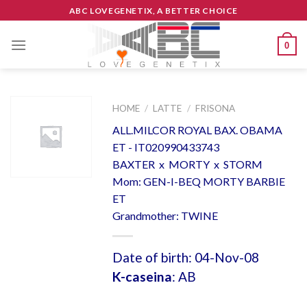
Skip
ABC LOVEGENETIX, A BETTER CHOICE
to
content
0
HOME
/
LATTE
/
FRISONA
ALL.MILCOR ROYAL BAX. OBAMA
ET - IT020990433743
BAXTER x MORTY x STORM
Mom: GEN-I-BEQ MORTY BARBIE
ET
Grandmother: TWINE
Date of birth: 04-Nov-08
K-caseina
: AB