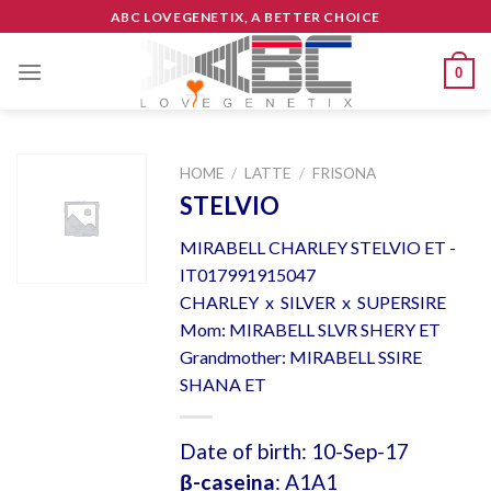
Skip
ABC LOVEGENETIX, A BETTER CHOICE
to
content
0
HOME
/
LATTE
/
FRISONA
STELVIO
MIRABELL CHARLEY STELVIO ET -
IT017991915047
CHARLEY x SILVER x SUPERSIRE
Mom: MIRABELL SLVR SHERY ET
Grandmother: MIRABELL SSIRE
SHANA ET
Date of birth: 10-Sep-17
β-caseina
: A1A1