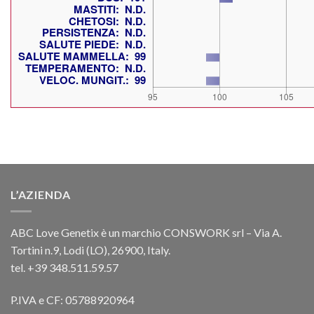
L’AZIENDA
ABC Love Genetix è un marchio CONSWORK srl – Via A.
Tortini n.9, Lodi (LO), 26900, Italy.
tel. +39 348.511.59.57
P.IVA e CF: 05788920964