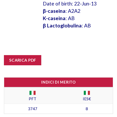
Date of birth: 22-Jun-13
β-caseina
: A2A2
K-caseina
: AB
β Lactoglobulina
: AB
SCARICA PDF
INDICI DI MERITO
PFT
IES€
3747
8