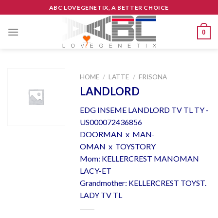
Skip
ABC LOVEGENETIX, A BETTER CHOICE
to
content
0
HOME
/
LATTE
/
FRISONA
LANDLORD
EDG INSEME LANDLORD TV TL TY -
US000072436856
DOORMAN x MAN-
OMAN x TOYSTORY
Mom: KELLERCREST MANOMAN
LACY-ET
Grandmother: KELLERCREST TOYST.
LADY TV TL