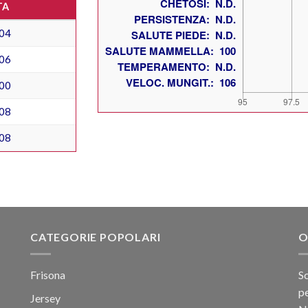
TA
04
06
00
08
08
CATEGORIE POPOLARI
O
Frisona
Sc
pe
Jersey