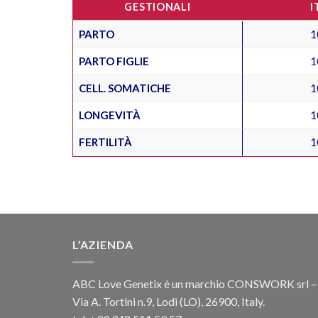
GESTIONALI
I
PARTO
1
PARTO FIGLIE
1
CELL. SOMATICHE
1
LONGEVITÀ
1
FERTILITÀ
1
L’AZIENDA
ABC Love Genetix è un marchio CONSWORK srl –
Via A. Tortini n.9, Lodi (LO), 26900, Italy.