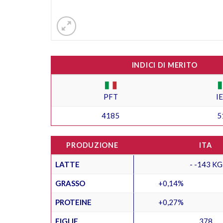
INDICI DI MERITO
PFT
I
4185
5
PRODUZIONE
ITA
LATTE
- -143 KG
GRASSO
+0,14%
PROTEINE
+0,27%
FIGLIE
378