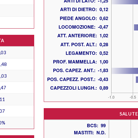
TA
,03
,48
,03
,47
11
07
SALUTE
0%