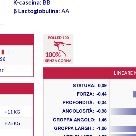
K-caseina
: BB
β Lactoglobulina
: AA
ES€
10
LINEARE
+11 KG
+25 KG