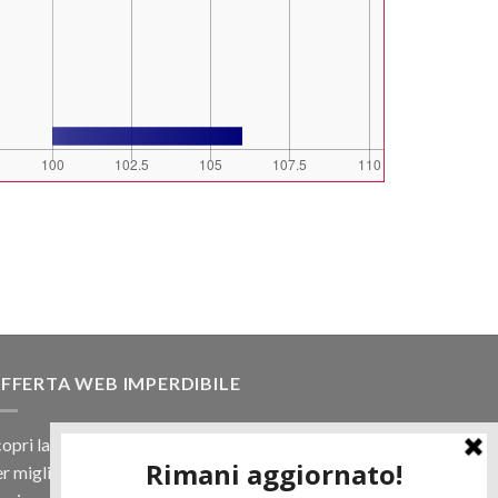
FFERTA WEB IMPERDIBILE
opri la nostra offerta web! Un prezzo mai visto,
r migliaia di prodotti.