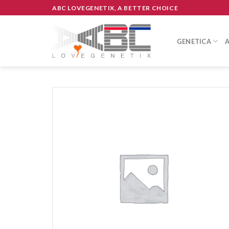
Skip
ABC LOVEGENETIX, A BETTER CHOICE
to
content
GENETICA