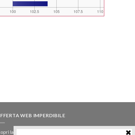
FFERTA WEB IMPERDIBILE
opri la nostra offerta web! Un prezzo mai visto,