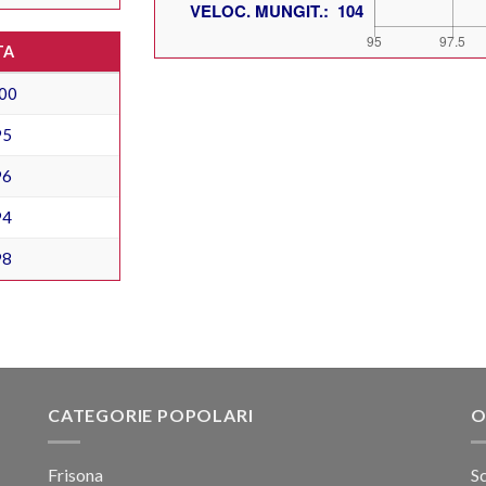
TA
00
95
96
94
98
CATEGORIE POPOLARI
O
Frisona
Sc