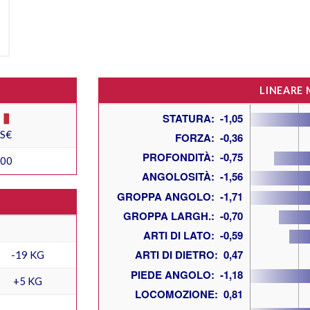
LINEARE
ES€
200
-19 KG
+5 KG