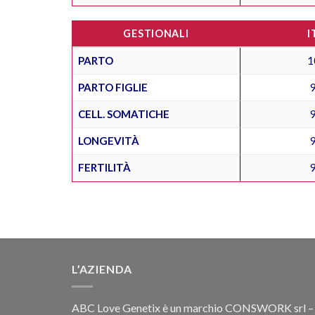
GESTIONALI
I
PARTO
1
PARTO FIGLIE
CELL. SOMATICHE
LONGEVITÀ
FERTILITÀ
L’AZIENDA
ABC Love Genetix è un marchio CONSWORK srl –