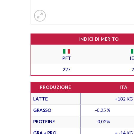
INDICI DI MERITO
PFT
I
227
-
PRODUZIONE
ITA
LATTE
+182 KG
GRASSO
-0,25 %
PROTEINE
-0,02%
GRA + PRO
+ -14 KG