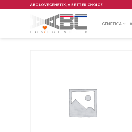
Skip
ABC LOVEGENETIX, A BETTER CHOICE
to
content
GENETICA