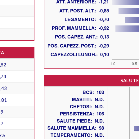
TA
,82
,74
SALUTE
,43
,81
89
67
8%