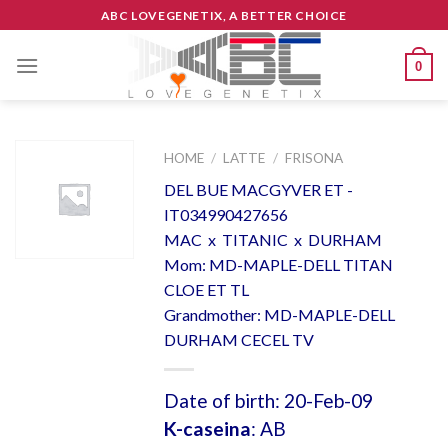
Skip
ABC LOVEGENETIX, A BETTER CHOICE
to
content
0
HOME
/
LATTE
/
FRISONA
DEL BUE MACGYVER ET -
IT034990427656
MAC x TITANIC x DURHAM
Mom: MD-MAPLE-DELL TITAN
CLOE ET TL
Grandmother: MD-MAPLE-DELL
DURHAM CECEL TV
Date of birth: 20-Feb-09
K-caseina
: AB