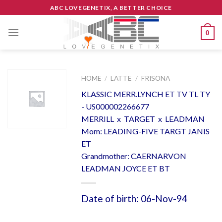
Skip
ABC LOVEGENETIX, A BETTER CHOICE
to
content
0
HOME
/
LATTE
/
FRISONA
KLASSIC MERR.LYNCH ET TV TL TY
- US000002266677
MERRILL x TARGET x LEADMAN
Mom: LEADING-FIVE TARGT JANIS
ET
Grandmother: CAERNARVON
LEADMAN JOYCE ET BT
Date of birth: 06-Nov-94