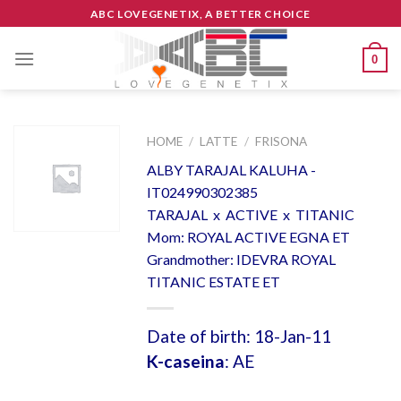
Skip
ABC LOVEGENETIX, A BETTER CHOICE
to
content
0
HOME
/
LATTE
/
FRISONA
ALBY TARAJAL KALUHA -
IT024990302385
TARAJAL x ACTIVE x TITANIC
Mom: ROYAL ACTIVE EGNA ET
Grandmother: IDEVRA ROYAL
TITANIC ESTATE ET
Date of birth: 18-Jan-11
K-caseina
: AE