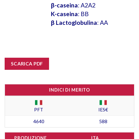
β-caseina
: A2A2
K-caseina
: BB
β Lactoglobulina
: AA
SCARICA PDF
INDICI DI MERITO
PFT
IES€
4640
588
PRODUZIONE
ITA