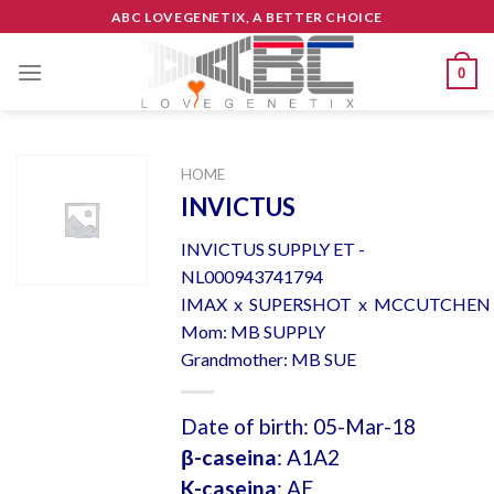
Skip
ABC LOVEGENETIX, A BETTER CHOICE
to
content
0
HOME
INVICTUS
INVICTUS SUPPLY ET -
NL000943741794
IMAX x SUPERSHOT x MCCUTCHEN
Mom: MB SUPPLY
Grandmother: MB SUE
Date of birth: 05-Mar-18
β-caseina
: A1A2
K-caseina
: AE