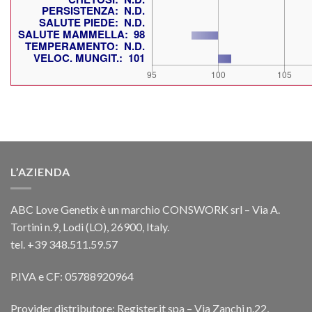
L’AZIENDA
ABC Love Genetix è un marchio CONSWORK srl – Via A.
Tortini n.9, Lodi (LO), 26900, Italy.
tel. +39 348.511.59.57
P.IVA e CF: 05788920964
Provider distributore: Register.it spa – Via Zanchi n.22,