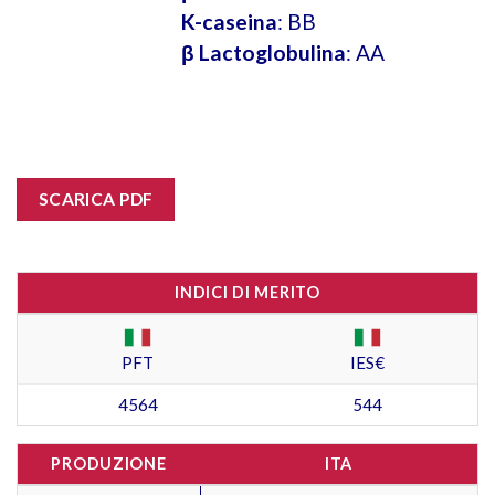
K-caseina
: BB
β Lactoglobulina
: AA
SCARICA PDF
INDICI DI MERITO
PFT
IES€
4564
544
PRODUZIONE
ITA