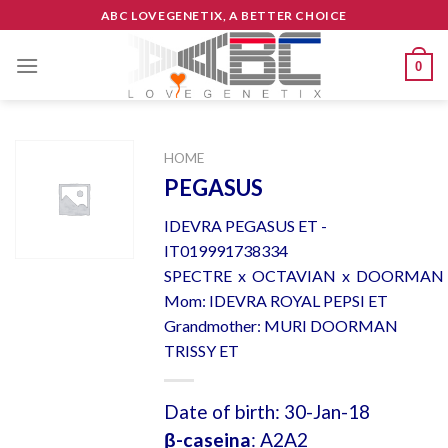
Skip
ABC LOVEGENETIX, A BETTER CHOICE
to
content
0
HOME
PEGASUS
IDEVRA PEGASUS ET -
IT019991738334
SPECTRE x OCTAVIAN x DOORMAN
Mom: IDEVRA ROYAL PEPSI ET
Grandmother: MURI DOORMAN
TRISSY ET
Date of birth: 30-Jan-18
β-caseina
: A2A2