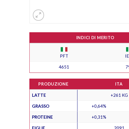
INDICI DI MERITO
PFT
I
4651
7
PRODUZIONE
ITA
LATTE
+261 KG
GRASSO
+0,64%
PROTEINE
+0,31%
FIGLIE
2091