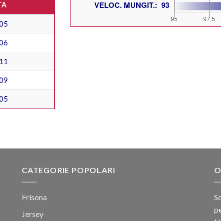
TA
05
06
11
09
05
CATEGORIE POPOLARI
O
Frisona
Sc
pe
Jersey