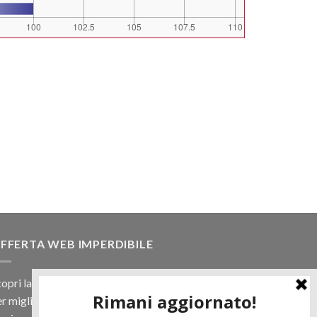
FFERTA WEB IMPERDIBILE
opri la nostra offerta web! Un prezzo mai visto,
r migliaia di prodotti.