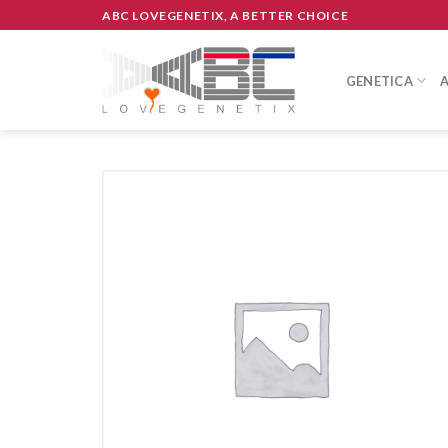
Skip
ABC LOVEGENETIX, A BETTER CHOICE
to
content
GENETICA