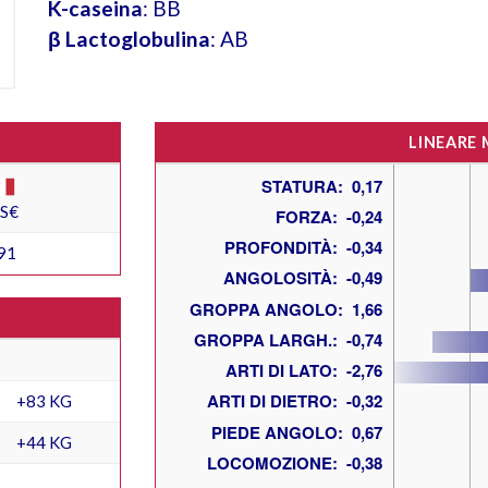
K-caseina
: BB
β Lactoglobulina
: AB
LINEARE
ES€
91
+83 KG
+44 KG