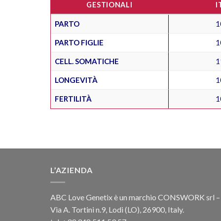
GESTIONALI
I
PARTO
1
PARTO FIGLIE
1
CELL. SOMATICHE
1
LONGEVITÀ
1
FERTILITÀ
1
L’AZIENDA
ABC Love Genetix è un marchio CONSWORK srl –
Via A. Tortini n.9, Lodi (LO), 26900, Italy.