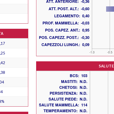
TA
,17
,25
,42
SALUTE
,38
04
34
8%