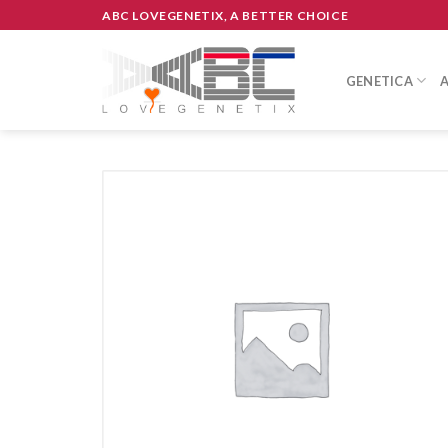
Skip
ABC LOVEGENETIX, A BETTER CHOICE
to
content
GENETICA