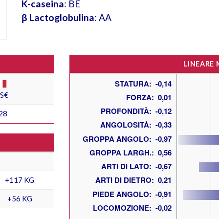
K-caseina
: BE
β Lactoglobulina
: AA
LINEARE
ES€
28
+117 KG
+56 KG