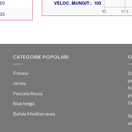
10
05
CATEGORIE POPOLARI
O
Frisona
Sc
pe
Jersey
Na
Pezzata Rossa
p
l'
Blue belga
Bufala Mediterranea
Se
al