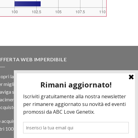
FFERTA WEB IMPERDIBILE
opri la nostra offerta web! Un prezzo mai visto,
r migliaia di prodotti.
viga sul sito e scegli il tuo toro filtrando a
iacimento e scopri quanto può essere vantaggioso
acquisto online.
 acquisti almeno 500€ di prodotti in regalo per te
tri 100 € in Tori. Contattaci per più informazioni.