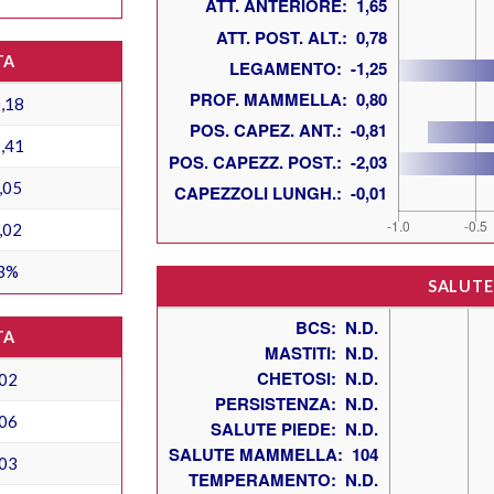
TA
,18
,41
,05
,02
3%
SALUTE
TA
02
06
03