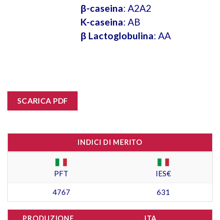
β-caseina
: A2A2
K-caseina
: AB
β Lactoglobulina
: AA
SCARICA PDF
INDICI DI MERITO
PFT
IES€
4767
631
PRODUZIONE
ITA