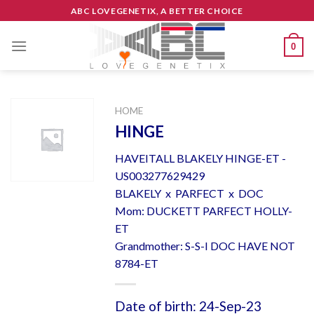
Skip
ABC LOVEGENETIX, A BETTER CHOICE
to
content
0
HOME
HINGE
HAVEITALL BLAKELY HINGE-ET -
US003277629429
BLAKELY x PARFECT x DOC
Mom: DUCKETT PARFECT HOLLY-
ET
Grandmother: S-S-I DOC HAVE NOT
8784-ET
Date of birth: 24-Sep-23