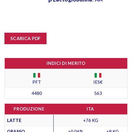
SCARICA PDF
INDICI DI MERITO
PFT
IES€
4480
563
PRODUZIONE
ITA
LATTE
+76 KG
GRASSO
+0,06%
+8 KG