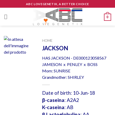
Skip
ABC LOVEGENETIX, A BETTER CHOICE
to
content
0
HOME
JACKSON
HAS JACKSON - DE000123058567
JAMESON x PENLEY x BOSS
Mom: SUNRISE
Grandmother: SHIRLEY
Date of birth: 10-Jun-18
β-caseina
: A2A2
K-caseina
: AB
β Lactoglobulina
: AA