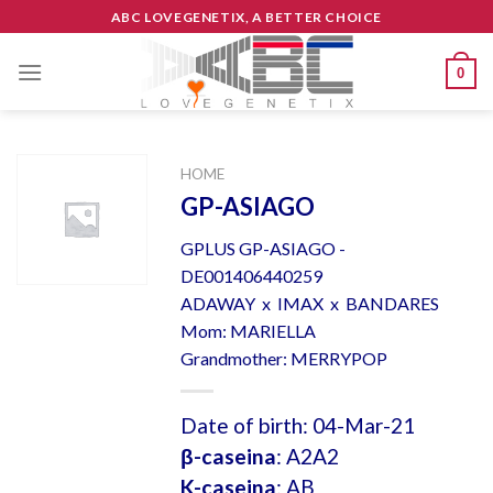
Skip
ABC LOVEGENETIX, A BETTER CHOICE
to
content
0
HOME
GP-ASIAGO
GPLUS GP-ASIAGO -
DE001406440259
ADAWAY x IMAX x BANDARES
Mom: MARIELLA
Grandmother: MERRYPOP
Date of birth: 04-Mar-21
β-caseina
: A2A2
K-caseina
: AB