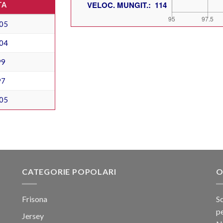
TA
05
04
99
97
05
CATEGORIE POPOLARI
O
Frisona
Sc
pe
Jersey