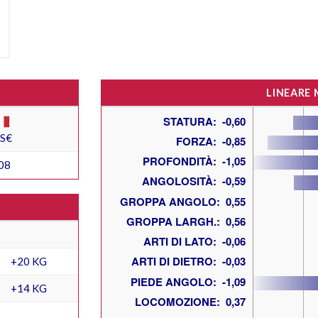
LINEARE
ES€
08
+20 KG
+14 KG