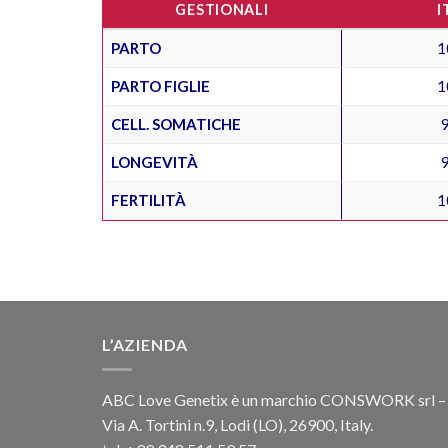
GESTIONALI
I
PARTO
1
PARTO FIGLIE
1
CELL. SOMATICHE
LONGEVITÀ
FERTILITÀ
1
L’AZIENDA
ABC Love Genetix è un marchio CONSWORK srl –
Via A. Tortini n.9, Lodi (LO), 26900, Italy.