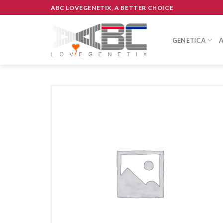
Skip
ABC LOVEGENETIX, A BETTER CHOICE
to
content
GENETICA