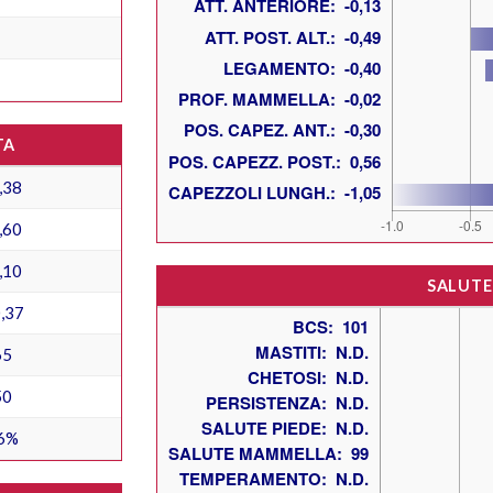
TA
,38
,60
,10
SALUTE
,37
65
50
6%