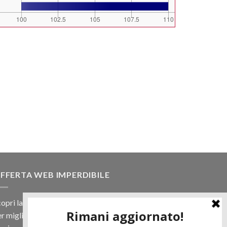
FFERTA WEB IMPERDIBILE
opri la nostra offerta web! Un prezzo mai visto,
r migliaia di prodotti.