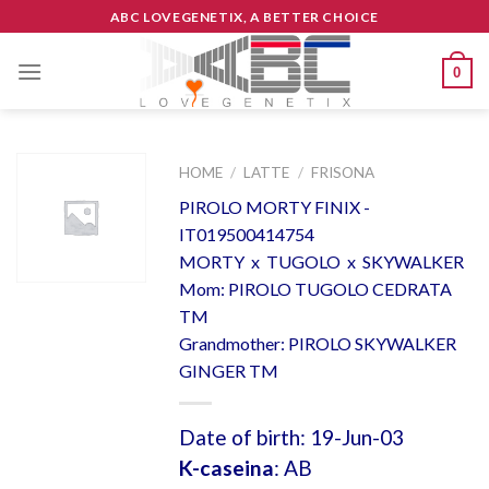
Skip
ABC LOVEGENETIX, A BETTER CHOICE
to
content
0
HOME
/
LATTE
/
FRISONA
PIROLO MORTY FINIX -
IT019500414754
MORTY x TUGOLO x SKYWALKER
Mom: PIROLO TUGOLO CEDRATA
TM
Grandmother: PIROLO SKYWALKER
GINGER TM
Date of birth: 19-Jun-03
K-caseina
: AB