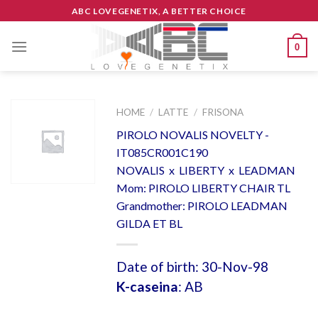
Skip
ABC LOVEGENETIX, A BETTER CHOICE
to
content
0
HOME
/
LATTE
/
FRISONA
PIROLO NOVALIS NOVELTY -
IT085CR001C190
NOVALIS x LIBERTY x LEADMAN
Mom: PIROLO LIBERTY CHAIR TL
Grandmother: PIROLO LEADMAN
GILDA ET BL
Date of birth: 30-Nov-98
K-caseina
: AB