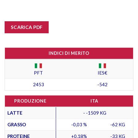
SCARICA PDF
INDICI DI MERITO
PFT
IES€
2453
-542
PRODUZIONE
ITA
LATTE
- -1509 KG
GRASSO
-0,03 %
-62 KG
PROTEINE
+0,18%
-33 KG