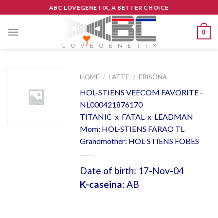
Skip
ABC LOVEGENETIX, A BETTER CHOICE
to
content
0
HOME
/
LATTE
/
FRISONA
HOL-STIENS VEECOM FAVORITE -
NL000421876170
TITANIC x FATAL x LEADMAN
Mom: HOL-STIENS FARAO TL
Grandmother: HOL-STIENS FOBES
Date of birth: 17-Nov-04
K-caseina
: AB