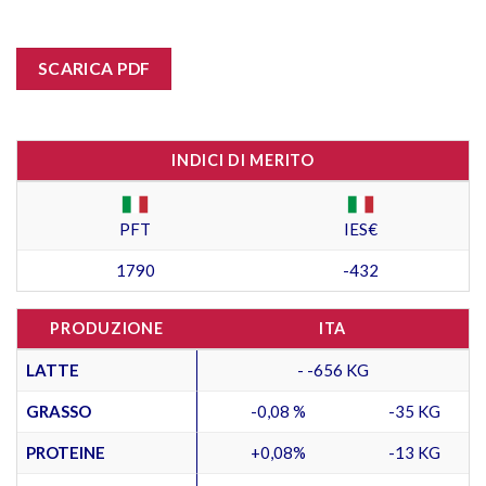
SCARICA PDF
INDICI DI MERITO
PFT
IES€
1790
-432
PRODUZIONE
ITA
LATTE
- -656 KG
GRASSO
-0,08 %
-35 KG
PROTEINE
+0,08%
-13 KG