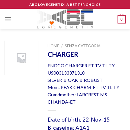
Skip
ABC LOVEGENETIX, A BETTER CHOICE
to
content
0
HOME
/
SENZA CATEGORIA
CHARGER
ENDCO CHARGER ET TV TL TY -
US003133371318
SILVER x OAK x ROBUST
Mom: PEAK CHARM-ET TV TL TY
Grandmother: LARCREST MS
CHANDA-ET
Date of birth: 22-Nov-15
β-caseina
: A1A1