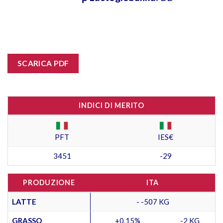
SCARICA PDF
INDICI DI MERITO
PFT
IES€
3451
-29
PRODUZIONE
ITA
LATTE
- -507 KG
GRASSO
+0,15%
-2 KG