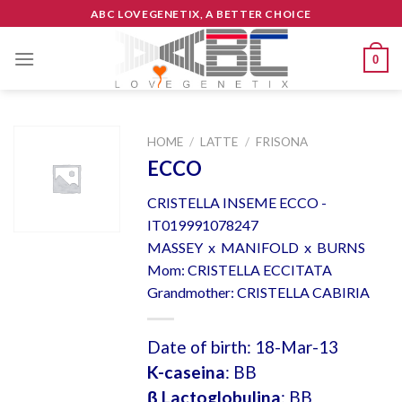
Skip
ABC LOVEGENETIX, A BETTER CHOICE
to
content
0
HOME
/
LATTE
/
FRISONA
ECCO
CRISTELLA INSEME ECCO -
IT019991078247
MASSEY x MANIFOLD x BURNS
Mom: CRISTELLA ECCITATA
Grandmother: CRISTELLA CABIRIA
Date of birth: 18-Mar-13
K-caseina
: BB
β Lactoglobulina
: BB