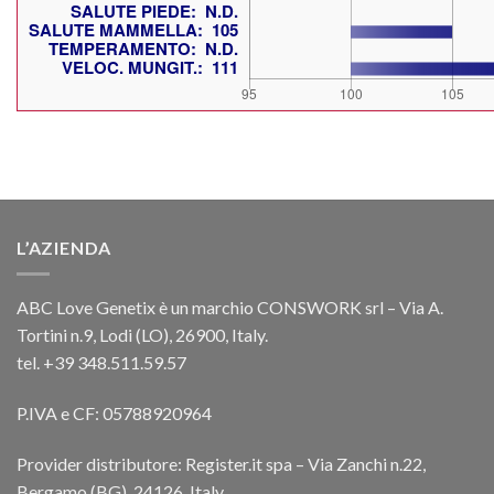
L’AZIENDA
ABC Love Genetix è un marchio CONSWORK srl – Via A.
Tortini n.9, Lodi (LO), 26900, Italy.
tel. +39 348.511.59.57
P.IVA e CF: 05788920964
Provider distributore: Register.it spa – Via Zanchi n.22,
Bergamo (BG), 24126, Italy.