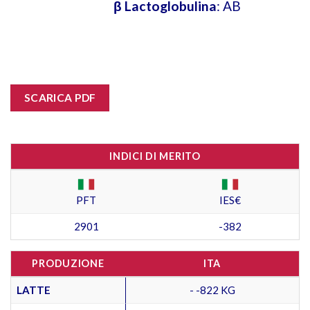
β Lactoglobulina
: AB
SCARICA PDF
INDICI DI MERITO
PFT
IES€
2901
-382
PRODUZIONE
ITA
LATTE
- -822 KG