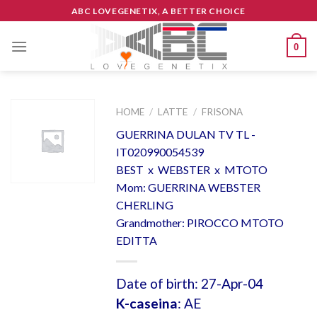
Skip
ABC LOVEGENETIX, A BETTER CHOICE
to
content
0
HOME
/
LATTE
/
FRISONA
GUERRINA DULAN TV TL -
IT020990054539
BEST x WEBSTER x MTOTO
Mom: GUERRINA WEBSTER
CHERLING
Grandmother: PIROCCO MTOTO
EDITTA
Date of birth: 27-Apr-04
K-caseina
: AE