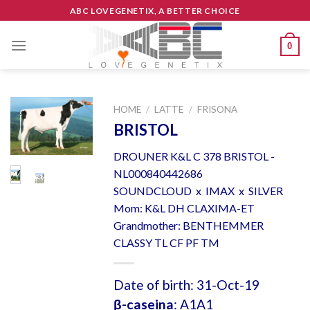
Skip
ABC LOVEGENETIX, A BETTER CHOICE
to
content
0
HOME
/
LATTE
/
FRISONA
BRISTOL
DROUNER K&L C 378 BRISTOL -
NL000840442686
SOUNDCLOUD x IMAX x SILVER
Mom: K&L DH CLAXIMA-ET
Grandmother: BENTHEMMER
CLASSY TL CF PF TM
Date of birth: 31-Oct-19
β-caseina
: A1A1