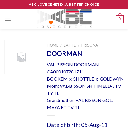
Skip
ABC LOVEGENETIX, A BETTER CHOICE
to
content
0
HOME
/
LATTE
/
FRISONA
DOORMAN
VAL-BISSON DOORMAN -
CA000107281711
BOOKEM x SHOTTLE x GOLDWYN
Mom: VAL-BISSON SHT IMELDA TV
TY TL
Grandmother: VAL-BISSON GOL.
MAYA ET TV TL
Date of birth: 06-Aug-11