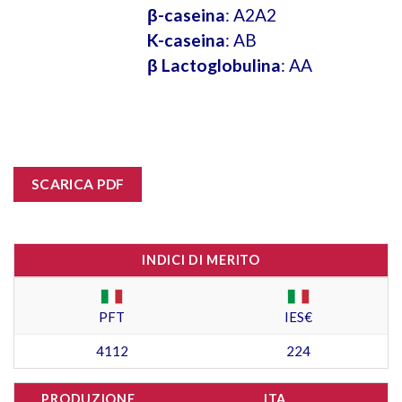
β-caseina
: A2A2
K-caseina
: AB
β Lactoglobulina
: AA
SCARICA PDF
INDICI DI MERITO
PFT
IES€
4112
224
PRODUZIONE
ITA