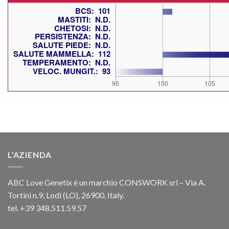
L’AZIENDA
ABC Love Genetix è un marchio CONSWORK srl – Via A.
Tortini n.9, Lodi (LO), 26900, Italy.
tel. +39 348.511.59.57