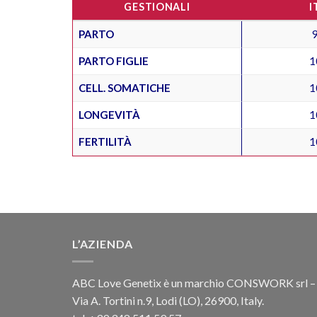
GESTIONALI
I
PARTO
PARTO FIGLIE
1
CELL. SOMATICHE
1
LONGEVITÀ
1
FERTILITÀ
1
L’AZIENDA
ABC Love Genetix è un marchio CONSWORK srl –
Via A. Tortini n.9, Lodi (LO), 26900, Italy.