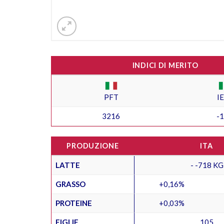
INDICI DI MERITO
PFT
I
3216
-
PRODUZIONE
ITA
LATTE
- -718 KG
GRASSO
+0,16%
PROTEINE
+0,03%
FIGLIE
105