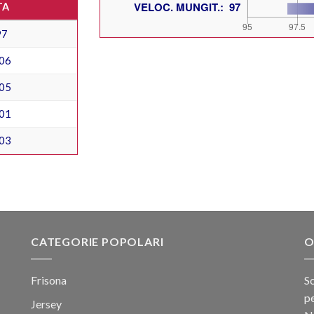
TA
97
06
05
01
03
CATEGORIE POPOLARI
O
Frisona
Sc
pe
Jersey