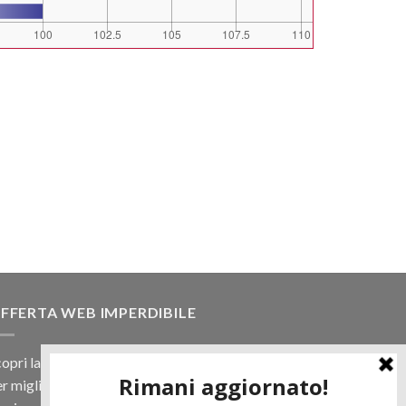
FFERTA WEB IMPERDIBILE
opri la nostra offerta web! Un prezzo mai visto,
r migliaia di prodotti.