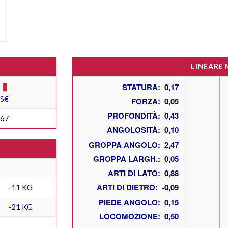
LINEARE
ES€
167
-11 KG
-21 KG