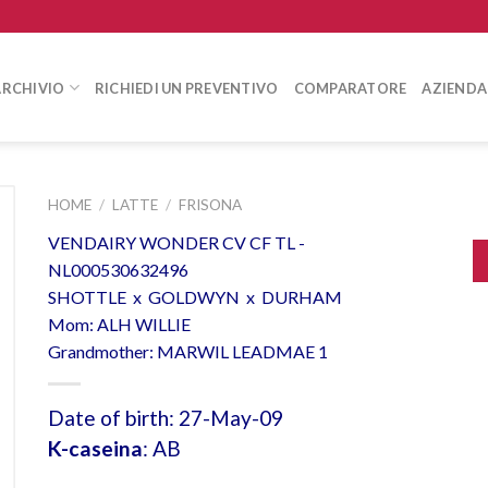
ARCHIVIO
RICHIEDI UN PREVENTIVO
COMPARATORE
AZIENDA
HOME
/
LATTE
/
FRISONA
VENDAIRY WONDER CV CF TL -
NL000530632496
SHOTTLE x GOLDWYN x DURHAM
Mom: ALH WILLIE
Grandmother: MARWIL LEADMAE 1
Date of birth: 27-May-09
K-caseina
: AB