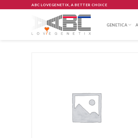
Skip
ABC LOVEGENETIX, A BETTER CHOICE
to
content
GENETICA