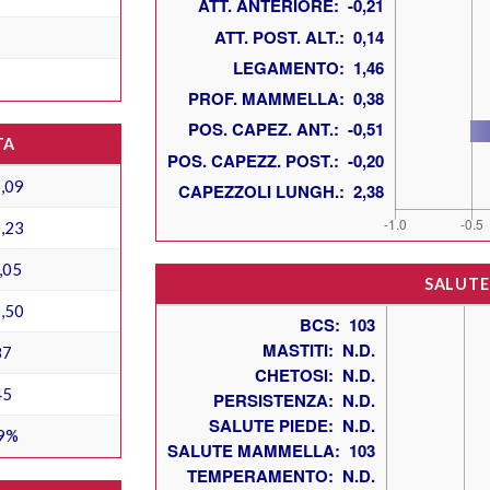
TA
,09
,23
,05
SALUTE
,50
87
45
9%