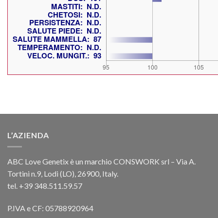
L’AZIENDA
ABC Love Genetix è un marchio CONSWORK srl – Via A.
Tortini n.9, Lodi (LO), 26900, Italy.
tel. +39 348.511.59.57
P.IVA e CF: 05788920964