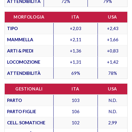
ATTENDIBILITÀ
72%
79%
MORFOLOGIA
ITA
USA
TIPO
+2,03
+2,43
MAMMELLA
+2,11
+1,66
ARTI & PIEDI
+1,36
+0,83
LOCOMOZIONE
+1,31
+1,42
ATTENDIBILITÀ
69%
78%
GESTIONALI
ITA
USA
PARTO
103
N.D.
PARTO FIGLIE
106
N.D.
CELL. SOMATICHE
102
2,99