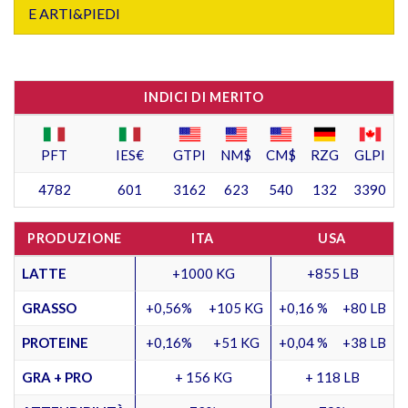
E ARTI&PIEDI
INDICI DI MERITO
PFT
IES€
GTPI
NM$
CM$
RZG
GLPI
4782
601
3162
623
540
132
3390
PRODUZIONE
ITA
USA
LATTE
+1000 KG
+855 LB
GRASSO
+0,56%
+105 KG
+0,16 %
+80 LB
PROTEINE
+0,16%
+51 KG
+0,04 %
+38 LB
GRA + PRO
+ 156 KG
+ 118 LB