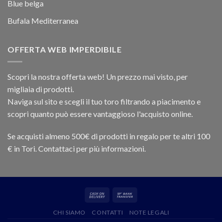
Blue belga
Bufala Mediterranea
OFFERTA WEB IMPERDIBILE
Scopri la nostra offerta web! Un prezzo mai visto, per
migliaia di prodotti.
Naviga sul sito e scegli il tuo toro filtrando a piacimento e
scopri quanto può essere vantaggioso l'acquisto online.
Se acquisti almeno 500€ di prodotti in regalo per te altri 100
€ in Tori. Contattaci per più informazioni.
CHI SIAMO
CONTATTI
NOTE LEGALI