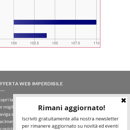
FFERTA WEB IMPERDIBILE
opri la nostra offerta web! Un prezzo mai visto,
r migliaia di prodotti.
viga sul sito e scegli il tuo toro filtrando a
iacimento e scopri quanto può essere vantaggioso
acquisto online.