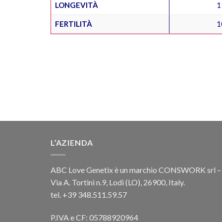
LONGEVITÀ
1
FERTILITÀ
1
L’AZIENDA
ABC Love Genetix è un marchio CONSWORK srl –
Via A. Tortini n.9, Lodi (LO), 26900, Italy.
tel. +39 348.511.59.57
P.IVA e CF: 05788920964