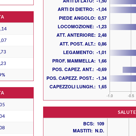
TA
,14
,07
,73
,23
9%
TA
05
SALUTE
04
08