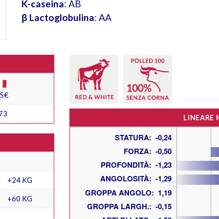
K-caseina
: AB
β Lactoglobulina
: AA
ES€
73
LINEARE
+24 KG
+60 KG