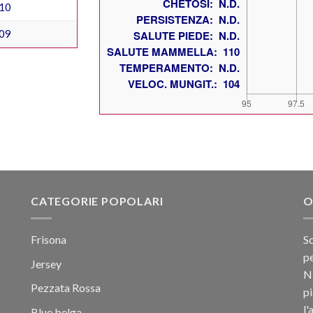
10
09
CATEGORIE POPOLARI
O
Frisona
Sc
pe
Jersey
Na
Pezzata Rossa
p
l'
Blue belga