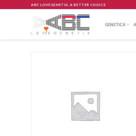
Skip
ABC LOVEGENETIX, A BETTER CHOICE
to
content
GENETICA