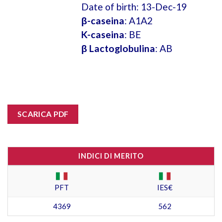
Date of birth: 13-Dec-19
β-caseina
: A1A2
K-caseina
: BE
β Lactoglobulina
: AB
SCARICA PDF
INDICI DI MERITO
PFT
IES€
4369
562