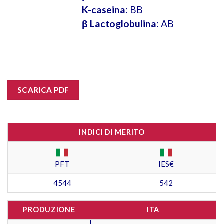
K-caseina
: BB
β Lactoglobulina
: AB
SCARICA PDF
INDICI DI MERITO
PFT
IES€
4544
542
PRODUZIONE
ITA