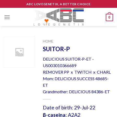
Skip
ABC LOVEGENETIX, A BETTER CHOICE
to
content
0
HOME
SUITOR-P
DELICIOUS SUITOR-P-ET -
US003010366689
REMOVER PP x TWITCH x CHARL
Mom: DELICIOUS SUCCESS 48685-
ET
Grandmother: DELICIOUS 84386-ET
Date of birth: 29-Jul-22
β-caseina
: A2A2