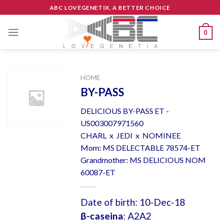
Skip
ABC LOVEGENETIX, A BETTER CHOICE
to
content
0
HOME
BY-PASS
DELICIOUS BY-PASS ET -
US003007971560
CHARL x JEDI x NOMINEE
Mom: MS DELECTABLE 78574-ET
Grandmother: MS DELICIOUS NOM
60087-ET
Date of birth: 10-Dec-18
β-caseina
: A2A2