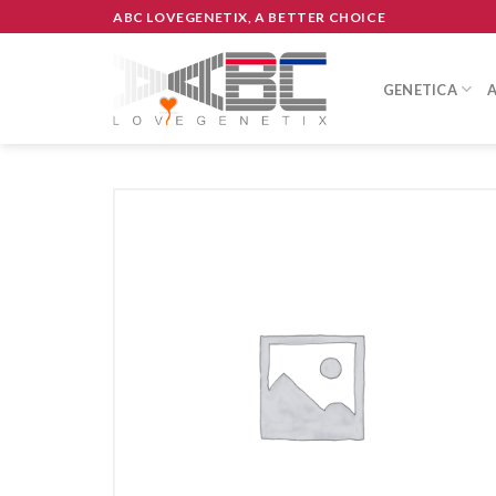
Skip
ABC LOVEGENETIX, A BETTER CHOICE
to
content
GENETICA