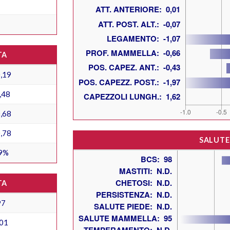
TA
,19
,48
,68
,78
SALUTE
9%
TA
97
01