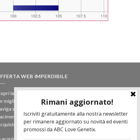
FFERTA WEB IMPERDIBILE
opri la nostra offerta web! Un prezzo mai visto,
r migliaia di prodotti.
viga sul sito e scegli il tuo toro filtrando a
iacimento e scopri quanto può essere vantaggioso
acquisto online.
 acquisti almeno 500€ di prodotti in regalo per te