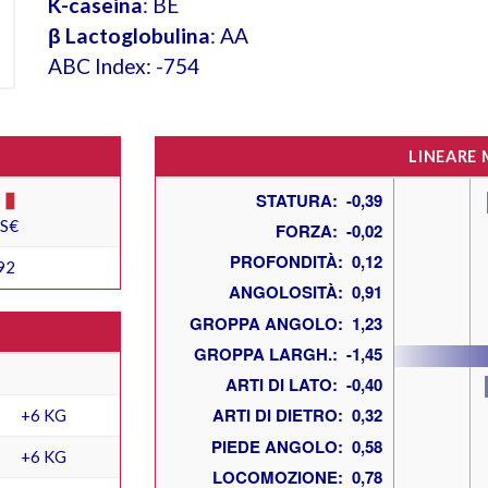
K-caseina
: BE
β Lactoglobulina
: AA
ABC Index: -754
LINEARE
ES€
92
+6 KG
+6 KG