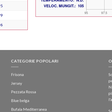
95
99
96
CATEGORIE POPOLARI
O
Frisona
Sc
pe
Jersey
Na
Pezzata Rossa
p
l'
Blue belga
Bufala Mediterranea
Se