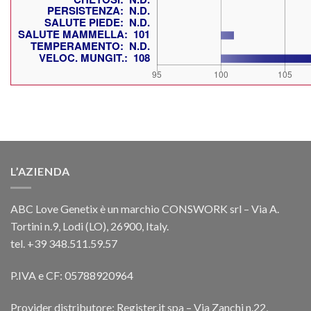
L’AZIENDA
ABC Love Genetix è un marchio CONSWORK srl – Via A.
Tortini n.9, Lodi (LO), 26900, Italy.
tel. +39 348.511.59.57
P.IVA e CF: 05788920964
Provider distributore: Register.it spa – Via Zanchi n.22,