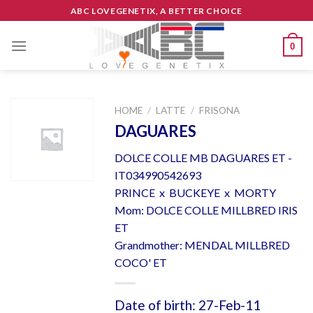
Skip
ABC LOVEGENETIX, A BETTER CHOICE
to
content
0
HOME
/
LATTE
/
FRISONA
DAGUARES
DOLCE COLLE MB DAGUARES ET -
IT034990542693
PRINCE x BUCKEYE x MORTY
Mom: DOLCE COLLE MILLBRED IRIS
ET
Grandmother: MENDAL MILLBRED
COCO' ET
Date of birth: 27-Feb-11