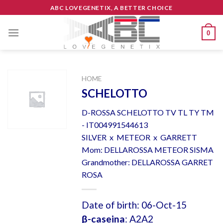
Skip
ABC LOVEGENETIX, A BETTER CHOICE
to
content
0
HOME
SCHELOTTO
D-ROSSA SCHELOTTO TV TL TY TM
- IT004991544613
SILVER x METEOR x GARRETT
Mom: DELLAROSSA METEOR SISMA
Grandmother: DELLAROSSA GARRET
ROSA
Date of birth: 06-Oct-15
β-caseina
: A2A2