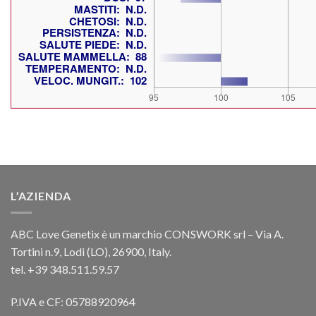
L’AZIENDA
ABC Love Genetix è un marchio CONSWORK srl – Via A.
Tortini n.9, Lodi (LO), 26900, Italy.
tel. +39 348.511.59.57
P.IVA e CF: 05788920964