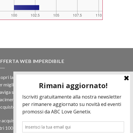
FFERTA WEB IMPERDIBILE
opri la nostra offerta web! Un prezzo mai visto,
r migliaia di prodotti.
viga sul sito e scegli il tuo toro filtrando a
iacimento e scopri quanto può essere vantaggioso
acquisto online.
 acquisti almeno 500€ di prodotti in regalo per te
tri 100 € in Tori. Contattaci per più informazioni.