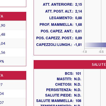
TA
,90
,48
,04
,56
9%
SALUTE
TA
97
04
07