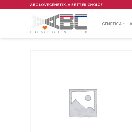
Skip
ABC LOVEGENETIX, A BETTER CHOICE
to
content
GENETICA