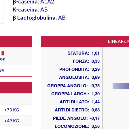
β-caseina
: A1A2
K-caseina
: AB
β Lactoglobulina
: AB
LINEARE
ES€
95
+70 KG
+49 KG