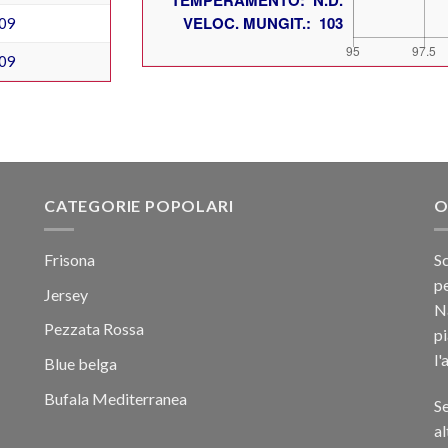
09
09
CATEGORIE POPOLARI
O
Frisona
Sc
pe
Jersey
Na
Pezzata Rossa
p
l'
Blue belga
Bufala Mediterranea
Se
al