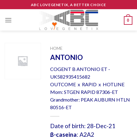
Skip
ABC LOVEGENETIX, A BETTER CHOICE
to
content
0
HOME
ANTONIO
COGENT B ANTONIO ET -
UK582935415682
OUTCOME x RAPID x HOTLINE
Mom: STGEN RAPID 87306-ET
Grandmother: PEAK AUBURN HTLN
80516-ET
Date of birth: 28-Dec-21
β-caseina
: A2A2