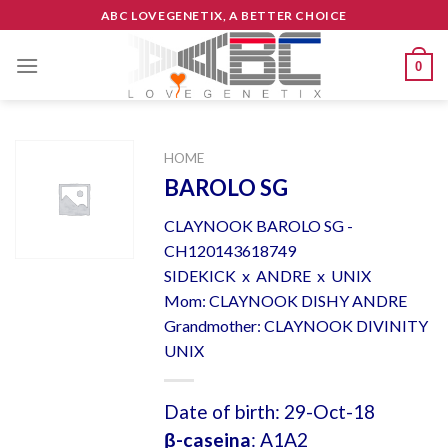
Skip
ABC LOVEGENETIX, A BETTER CHOICE
to
content
0
HOME
BAROLO SG
CLAYNOOK BAROLO SG -
CH120143618749
SIDEKICK x ANDRE x UNIX
Mom: CLAYNOOK DISHY ANDRE
Grandmother: CLAYNOOK DIVINITY
UNIX
Date of birth: 29-Oct-18
β-caseina
: A1A2