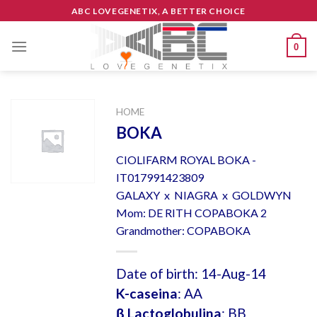
Skip
ABC LOVEGENETIX, A BETTER CHOICE
to
content
0
HOME
BOKA
CIOLIFARM ROYAL BOKA -
IT017991423809
GALAXY x NIAGRA x GOLDWYN
Mom: DE RITH COPABOKA 2
Grandmother: COPABOKA
Date of birth: 14-Aug-14
K-caseina
: AA
β Lactoglobulina
: BB