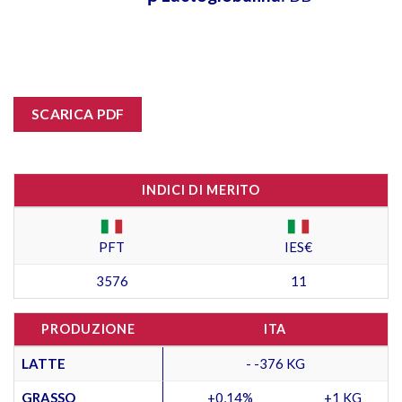
SCARICA PDF
INDICI DI MERITO
PFT
IES€
3576
11
PRODUZIONE
ITA
LATTE
- -376 KG
GRASSO
+0,14%
+1 KG