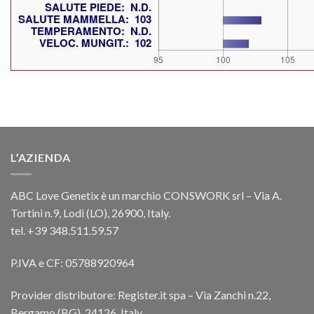
L’AZIENDA
ABC Love Genetix è un marchio CONSWORK srl – Via A.
Tortini n.9, Lodi (LO), 26900, Italy.
tel. +39 348.511.59.57
P.IVA e CF: 05788920964
Provider distributore: Register.it spa – Via Zanchi n.22,
Bergamo (BG), 24126, Italy.