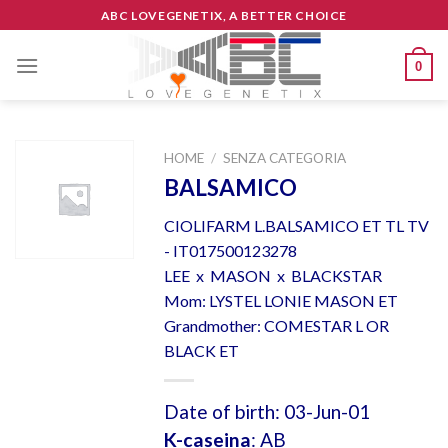
Skip
ABC LOVEGENETIX, A BETTER CHOICE
to
content
0
HOME
/
SENZA CATEGORIA
BALSAMICO
CIOLIFARM L.BALSAMICO ET TL TV
- IT017500123278
LEE x MASON x BLACKSTAR
Mom: LYSTEL LONIE MASON ET
Grandmother: COMESTAR L OR
BLACK ET
Date of birth: 03-Jun-01
K-caseina
: AB