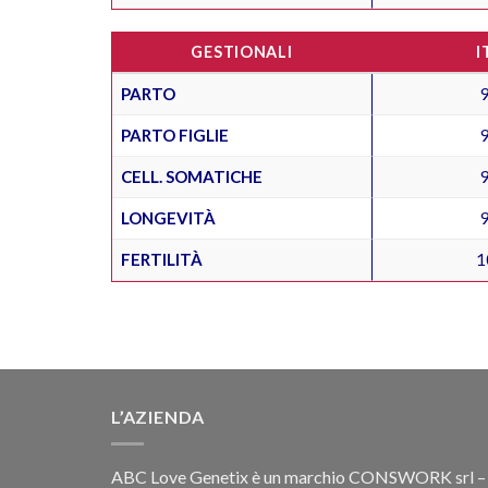
GESTIONALI
I
PARTO
PARTO FIGLIE
CELL. SOMATICHE
LONGEVITÀ
FERTILITÀ
1
L’AZIENDA
ABC Love Genetix è un marchio CONSWORK srl –