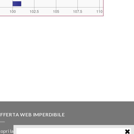
FFERTA WEB IMPERDIBILE
opri la nostra offerta web! Un prezzo mai visto,