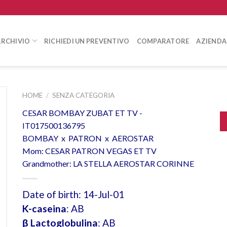
ARCHIVIO
RICHIEDI UN PREVENTIVO
COMPARATORE
AZIENDA
HOME
/
SENZA CATEGORIA
CESAR BOMBAY ZUBAT ET TV -
IT017500136795
BOMBAY x PATRON x AEROSTAR
Mom: CESAR PATRON VEGAS ET TV
Grandmother: LA STELLA AEROSTAR CORINNE
Date of birth: 14-Jul-01
K-caseina
: AB
β Lactoglobulina
: AB