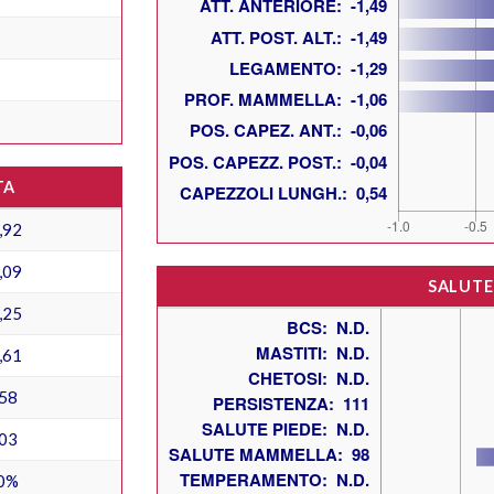
TA
,92
,09
SALUTE
,25
,61
58
03
0%