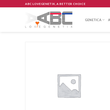
Skip
ABC LOVEGENETIX, A BETTER CHOICE
to
content
GENETICA