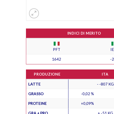
INDICI DI MERITO
PFT
I
1642
-
PRODUZIONE
ITA
LATTE
- -807 KG
GRASSO
-0,02 %
PROTEINE
+0,09%
GRA + PRO
+ -51 KG