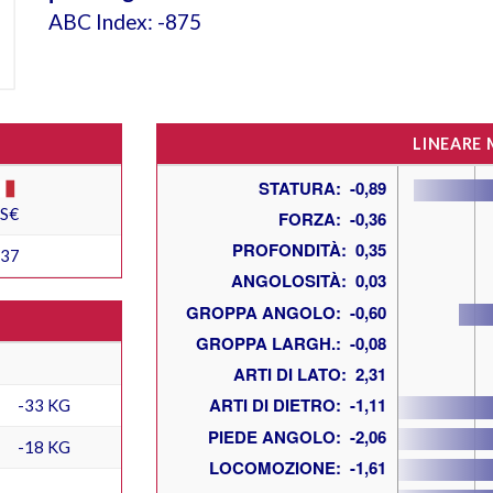
ABC Index: -875
LINEARE
ES€
237
-33 KG
-18 KG