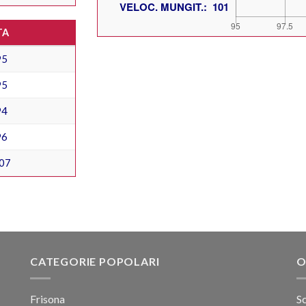
TA
95
95
94
96
07
CATEGORIE POPOLARI
O
Frisona
Sc