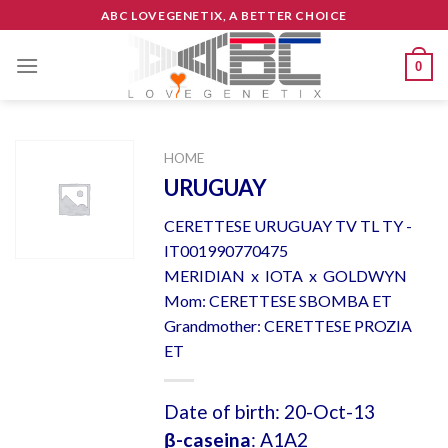
Skip
ABC LOVEGENETIX, A BETTER CHOICE
to
content
0
HOME
URUGUAY
CERETTESE URUGUAY TV TL TY -
IT001990770475
MERIDIAN x IOTA x GOLDWYN
Mom: CERETTESE SBOMBA ET
Grandmother: CERETTESE PROZIA
ET
Date of birth: 20-Oct-13
β-caseina
: A1A2