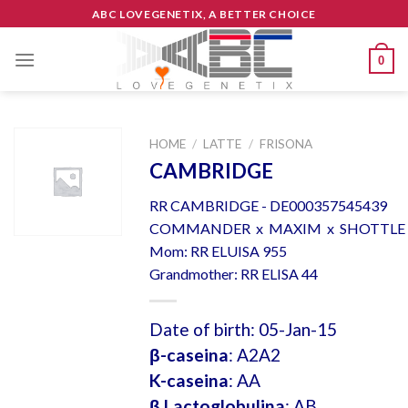
Skip
ABC LOVEGENETIX, A BETTER CHOICE
to
content
0
HOME
/
LATTE
/
FRISONA
CAMBRIDGE
RR CAMBRIDGE - DE000357545439
COMMANDER x MAXIM x SHOTTLE
Mom: RR ELUISA 955
Grandmother: RR ELISA 44
Date of birth: 05-Jan-15
β-caseina
: A2A2
K-caseina
: AA
β Lactoglobulina
: AB