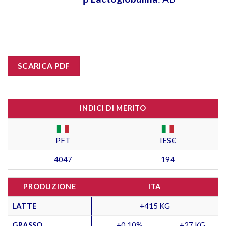
SCARICA PDF
INDICI DI MERITO
PFT
IES€
4047
194
PRODUZIONE
ITA
LATTE
+415 KG
GRASSO
+0,10%
+27 KG