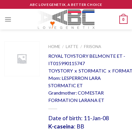
Skip
ABC LOVEGENETIX, A BETTER CHOICE
to
content
0
HOME
/
LATTE
/
FRISONA
ROYAL TOYSTORY BELMONTE ET -
IT015990115747
TOYSTORY x STORMATIC x FORMA
Mom: LESPERRON LARA
STORMATIC ET
Grandmother: COMESTAR
FORMATION LARANA ET
Date of birth: 11-Jan-08
K-caseina
: BB