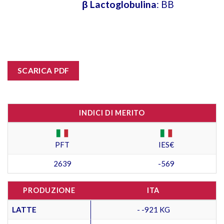
β Lactoglobulina
: BB
SCARICA PDF
INDICI DI MERITO
PFT
IES€
2639
-569
PRODUZIONE
ITA
LATTE
- -921 KG