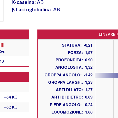
K-caseina
: AB
β Lactoglobulina
: AB
LINEARE
ES€
40
+64 KG
+62 KG