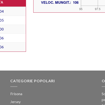
TA
04
05
00
06
06
CATEGORIE POPOLARI
O
Frisona
Sc
pe
Jersey