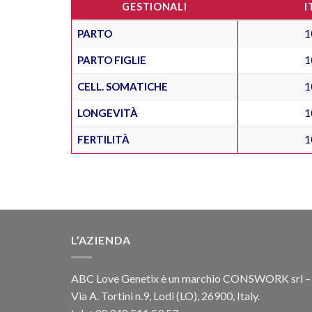
GESTIONALI
I
PARTO
1
PARTO FIGLIE
1
CELL. SOMATICHE
1
LONGEVITÀ
1
FERTILITÀ
1
L’AZIENDA
ABC Love Genetix è un marchio CONSWORK srl –
Via A. Tortini n.9, Lodi (LO), 26900, Italy.