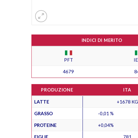
INDICI DI MERITO
PFT
I
4679
8
PRODUZIONE
ITA
LATTE
+1678 KG
GRASSO
-0,01 %
PROTEINE
+0,04%
FIGLIE
781