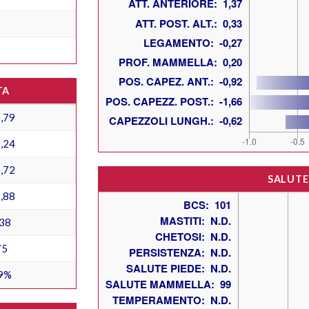
TA
,79
,24
,72
SALUTE
,88
38
75
9%