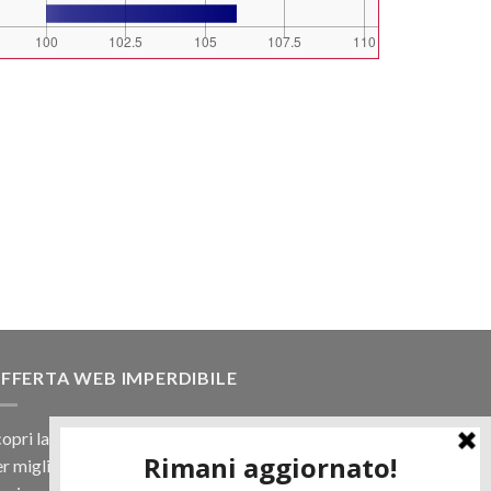
FFERTA WEB IMPERDIBILE
opri la nostra offerta web! Un prezzo mai visto,
r migliaia di prodotti.