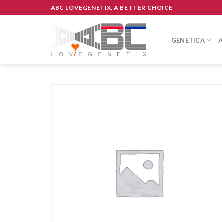
Skip
ABC LOVEGENETIX, A BETTER CHOICE
to
content
GENETICA