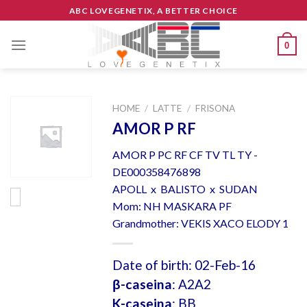
Skip
ABC LOVEGENETIX, A BETTER CHOICE
to
content
0
HOME
/
LATTE
/
FRISONA
AMOR P RF
AMOR P PC RF CF TV TL TY -
DE000358476898
APOLL x BALISTO x SUDAN
Mom: NH MASKARA PF
Grandmother: VEKIS XACO ELODY 1
Date of birth: 02-Feb-16
β-caseina
: A2A2
K-caseina
: BB