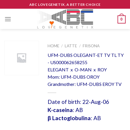
Skip
ABC LOVEGENETIX, A BETTER CHOICE
to
content
0
HOME
/
LATTE
/
FRISONA
UFM-DUBS OLEGANT-ET TV TL TY
- US000062658255
ELEGANT x O-MAN x ROY
Mom: UFM-DUBS OROY
Grandmother: UFM-DUBS EROY TV
Date of birth: 22-Aug-06
K-caseina
: AB
β Lactoglobulina
: AB