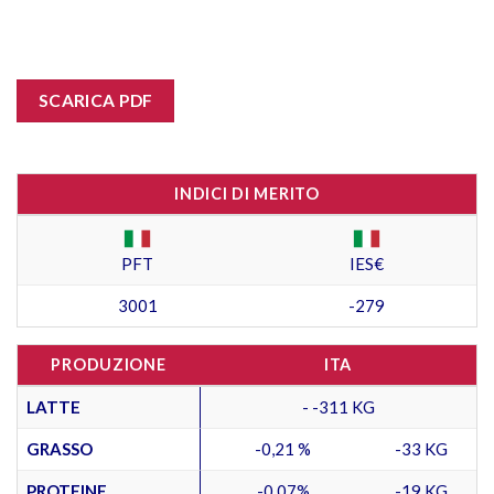
SCARICA PDF
INDICI DI MERITO
PFT
IES€
3001
-279
PRODUZIONE
ITA
LATTE
- -311 KG
GRASSO
-0,21 %
-33 KG
PROTEINE
-0,07%
-19 KG