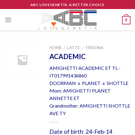
Skip
ABC LOVEGENETIX, A BETTER CHOICE
to
content
0
HOME
/
LATTE
/
FRISONA
ACADEMIC
AMIGHETTI ACADEMIC ET TL -
IT017991436860
DOORMAN x PLANET x SHOTTLE
Mom: AMIGHETTI PLANET
ANNETTE ET
Grandmother: AMIGHETTI SHOTTLE
AVE TY
Date of birth: 24-Feb-14