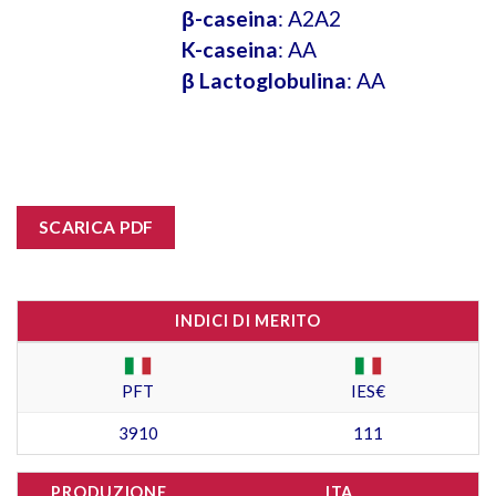
β-caseina
: A2A2
K-caseina
: AA
β Lactoglobulina
: AA
SCARICA PDF
INDICI DI MERITO
PFT
IES€
3910
111
PRODUZIONE
ITA