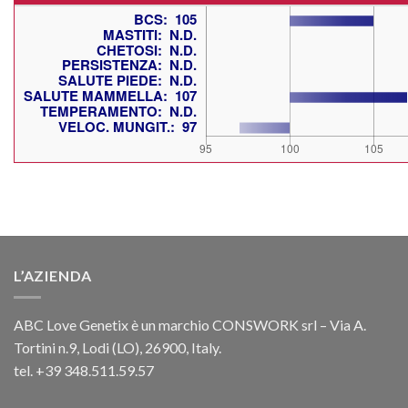
L’AZIENDA
ABC Love Genetix è un marchio CONSWORK srl – Via A.
Tortini n.9, Lodi (LO), 26900, Italy.
tel. +39 348.511.59.57