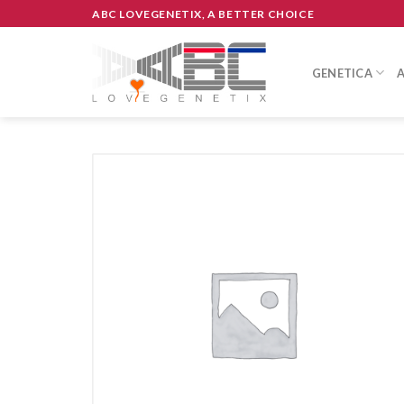
Skip
ABC LOVEGENETIX, A BETTER CHOICE
to
content
GENETICA