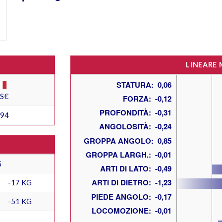
LINEARE
ES€
594
G
-17 KG
-51 KG