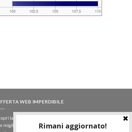
FFERTA WEB IMPERDIBILE
opri la nostra offerta web! Un prezzo mai visto,
r migliaia di prodotti.