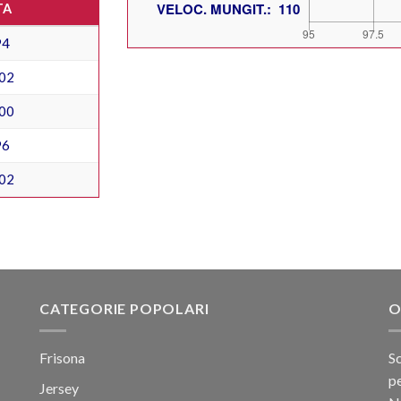
TA
94
02
00
96
02
CATEGORIE POPOLARI
O
Frisona
Sc
pe
Jersey