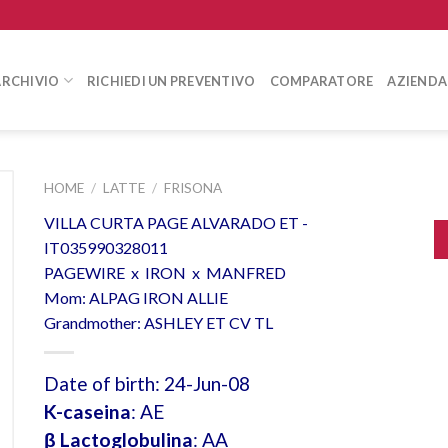
ARCHIVIO
RICHIEDI UN PREVENTIVO
COMPARATORE
AZIENDA
HOME
/
LATTE
/
FRISONA
VILLA CURTA PAGE ALVARADO ET -
IT035990328011
PAGEWIRE x IRON x MANFRED
Mom: ALPAG IRON ALLIE
Grandmother: ASHLEY ET CV TL
Date of birth: 24-Jun-08
K-caseina
: AE
β Lactoglobulina
: AA