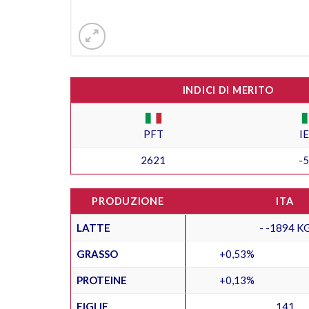
INDICI DI MERITO
PFT
I
2621
-
PRODUZIONE
ITA
LATTE
- -1894 K
GRASSO
+0,53%
PROTEINE
+0,13%
FIGLIE
141