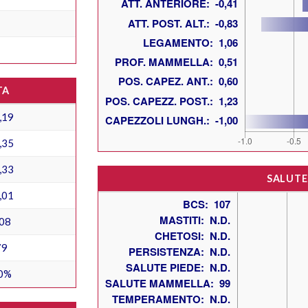
TA
,19
,35
,33
SALUTE
,01
08
79
0%