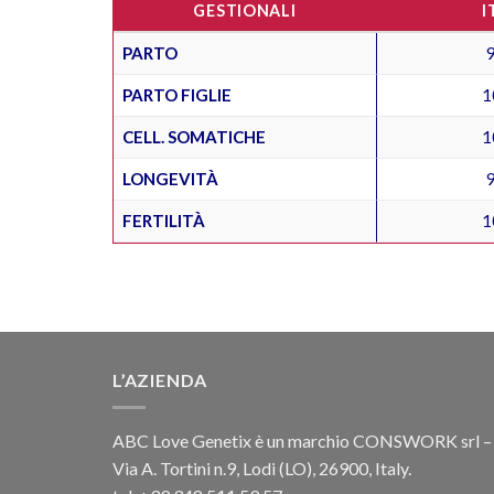
GESTIONALI
I
PARTO
PARTO FIGLIE
1
CELL. SOMATICHE
1
LONGEVITÀ
FERTILITÀ
1
L’AZIENDA
ABC Love Genetix è un marchio CONSWORK srl –
Via A. Tortini n.9, Lodi (LO), 26900, Italy.